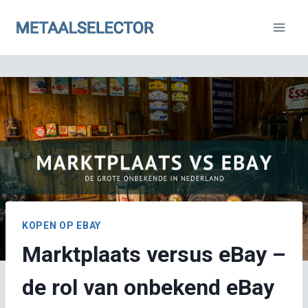
Doorgaan
naar
inhoud
KOPEN OP EBAY
Marktplaats versus eBay –
de rol van onbekend eBay