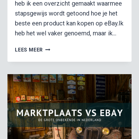
heb ik een overzicht gemaakt waarmee
stapsgewijs wordt getoond hoe je het
beste een product kan kopen op eBay.Ik
heb het wel vaker genoemd, maar ik…
STAP
LEES MEER
VOOR
STAP
OVERZICHT:
HOE
KOPEN
OP
EBAY