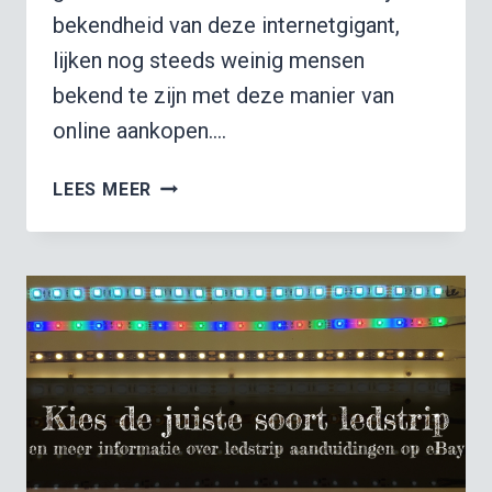
bekendheid van deze internetgigant,
lijken nog steeds weinig mensen
bekend te zijn met deze manier van
online aankopen….
MARKTPLAATS
LEES MEER
VERSUS
EBAY
–
DE
ROL
VAN
ONBEKEND
EBAY