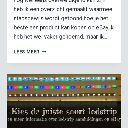
heb ik een overzicht gemaakt waarmee
stapsgewijs wordt getoond hoe je het
beste een product kan kopen op eBay.Ik
heb het wel vaker genoemd, maar ik…
STAP
LEES MEER
VOOR
STAP
OVERZICHT:
HOE
KOPEN
OP
EBAY