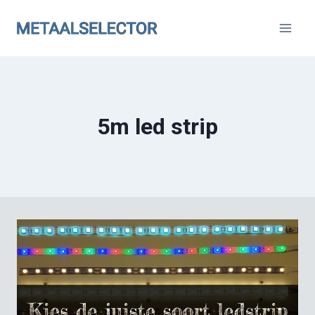
Doorgaan
naar
inhoud
5m led strip