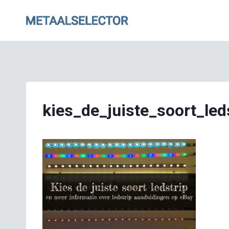
Doorgaan
naar
inhoud
kies_de_juiste_soort_led