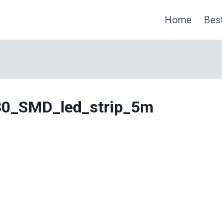
Home
Best
30_SMD_led_strip_5m