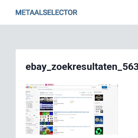
Doorgaan
naar
inhoud
ebay_zoekresultaten_56