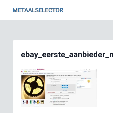
Doorgaan
naar
inhoud
ebay_eerste_aanbieder_n