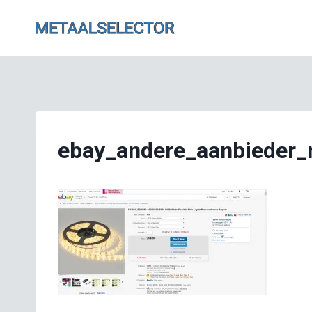
Doorgaan
naar
inhoud
ebay_andere_aanbieder_n