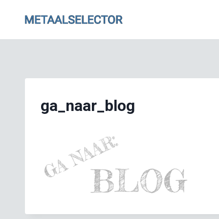
Doorgaan
naar
inhoud
ga_naar_blog