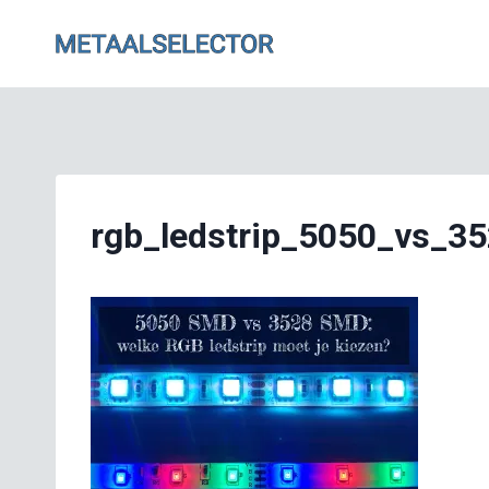
Doorgaan
naar
inhoud
rgb_ledstrip_5050_vs_3